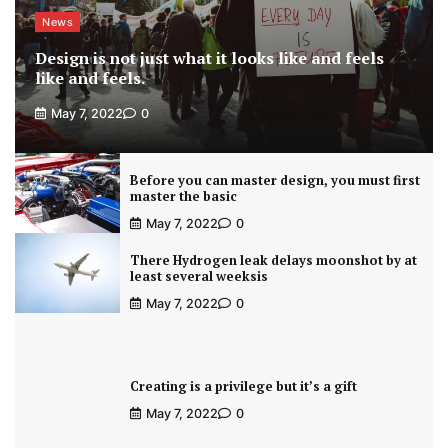
News
Design is not just what it looks like and feels
like and feels.
May 7, 2022
0
Before you can master design, you must first
master the basic
May 7, 2022
0
There Hydrogen leak delays moonshot by at
least several weeksis
May 7, 2022
0
Creating is a privilege but it’s a gift
May 7, 2022
0