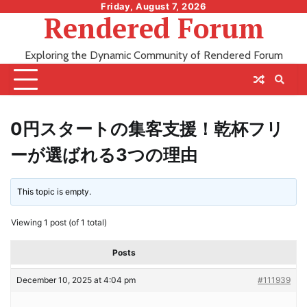
Skip
Friday, August 7, 2026
Rendered Forum
to
content
Exploring the Dynamic Community of Rendered Forum
0円スタートの集客支援！乾杯フリ
ーが選ばれる3つの理由
This topic is empty.
Viewing 1 post (of 1 total)
Posts
December 10, 2025 at 4:04 pm
#111939