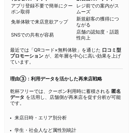
アプリ登録不要で簡単にクー
レジ前での案内がス
ポン取得
ムーズ
新規顧客の獲得につ
免単体験で来店意欲アップ
ながる
店舗の認知度・話題
SNSでの共有が容易
性向上
最近では「QRコード×無料体験」を通じた
口コミ型
プロモーション
が、若年層を中心に高い効果を上げ
ています。
理由③：利用データを活かした再来店戦略
乾杯フリーでは、クーポン利用時に蓄積される
匿名
データ
を活用し、店舗側が再来店を促す分析が可能
です。
来店日時・エリア別分析
学生・社会人など属性別統計