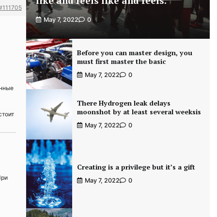
like and feels like and feels.
#111705
May 7, 2022
0
Before you can master design, you
must first master the basic
May 7, 2022
0
енные
There Hydrogen leak delays
moonshot by at least several weeksis
стоит
May 7, 2022
0
Creating is a privilege but it’s a gift
При
May 7, 2022
0