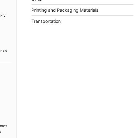
Printing and Packaging Materials
и у
Transportation
ьные
ряет
е