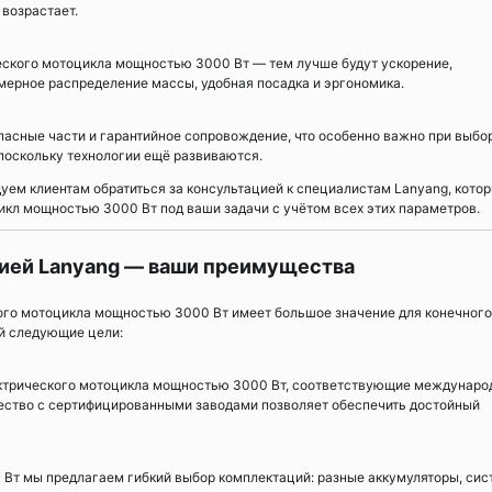
 возрастает.
еского мотоцикла мощностью 3000 Вт — тем лучше будут ускорение,
мерное распределение массы, удобная посадка и эргономика.
пасные части и гарантийное сопровождение, что особенно важно при выбо
поскольку технологии ещё развиваются.
ем клиентам обратиться за консультацией к специалистам Lanyang, кото
кл мощностью 3000 Вт под ваши задачи с учётом всех этих параметров.
ией Lanyang — ваши преимущества
ого мотоцикла мощностью 3000 Вт имеет большое значение для конечного
ой следующие цели:
ктрического мотоцикла мощностью 3000 Вт, соответствующие междунар
чество с сертифицированными заводами позволяет обеспечить достойный
Вт мы предлагаем гибкий выбор комплектаций: разные аккумуляторы, си