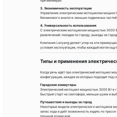
при манёврах.
3. Экономичность эксплуатации
Управление электрическим мотоциклом мощность
бензинового аналога: меньше подвижных частей, 
4. Универсальность использования
С электрическим мотоциклом мощностью 3000 Вт
развлечений: поездки по городу, выезды за город
Компания Lanyang делает упор на эти преимуще
условия эксплуатации, чтобы каждый могли ощу
Типы и применения электричес
Когда речь идёт про электрический мотоцикл мо
конфигурации, каждая из которых подходит под 
Городские коммутеры
Электрический мотоцикл мощностью 3000 Вт в г
быстрый старт на светофоре, меньше шума и выб
Путешествия и выезды за город
Некоторые модели электрического мотоцикла м
запас хода и даёт возможность ездить по трасс
прочной подвеской.