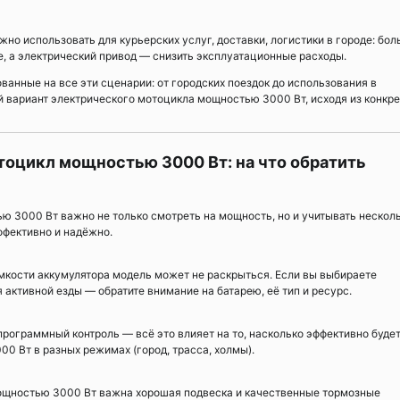
о использовать для курьерских услуг, доставки, логистики в городе: бо
, а электрический привод — снизить эксплуатационные расходы.
ванные на все эти сценарии: от городских поездок до использования в
вариант электрического мотоцикла мощностью 3000 Вт, исходя из конкр
тоцикл мощностью 3000 Вт: на что обратить
 3000 Вт важно не только смотреть на мощность, но и учитывать нескол
ффективно и надёжно.
мкости аккумулятора модель может не раскрыться. Если вы выбираете
активной езды — обратите внимание на батарею, её тип и ресурс.
рограммный контроль — всё это влияет на то, насколько эффективно буде
0 Вт в разных режимах (город, трасса, холмы).
ощностью 3000 Вт важна хорошая подвеска и качественные тормозные