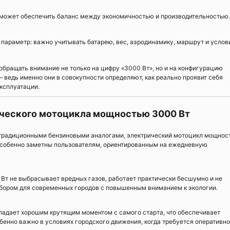
может обеспечить баланс между экономичностью и производительностью.
параметр: важно учитывать батарею, вес, аэродинамику, маршрут и услов
бращать внимание не только на цифру «3000 Вт», но и на конфигурацию
 ведь именно они в совокупности определяют, как реально проявит себя
ксплуатации.
ческого мотоцикла мощностью 3000 Вт
традиционными бензиновыми аналогами, электрический мотоцикл мощнос
особенно заметны пользователям, ориентированным на ежедневную
Вт не выбрасывает вредных газов, работает практически бесшумно и не
ыбором для современных городов с повышенным вниманием к экологии.
адает хорошим крутящим моментом с самого старта, что обеспечивает
обенно важно в условиях городского движения, когда требуется оперативн