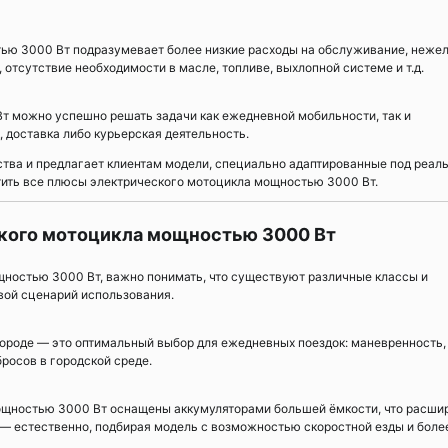
ю 3000 Вт подразумевает более низкие расходы на обслуживание, нежел
отсутствие необходимости в масле, топливе, выхлопной системе и т.д.
 можно успешно решать задачи как ежедневной мобильности, так и
, доставка либо курьерская деятельность.
ства и предлагает клиентам модели, специально адаптированные под реал
тить все плюсы электрического мотоцикла мощностью 3000 Вт.
кого мотоцикла мощностью 3000 Вт
щностью 3000 Вт, важно понимать, что существуют различные классы и
свой сценарий использования.
ороде — это оптимальный выбор для ежедневных поездок: маневренность,
росов в городской среде.
ощностью 3000 Вт оснащены аккумуляторами большей ёмкости, что расши
е — естественно, подбирая модель с возможностью скоростной езды и боле