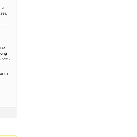
 и
ает,
ные
dong
ность
анет