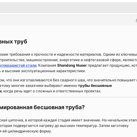
вных труб
ие требования к прочности и надежности материалов. Одним из ключевы
строительстве, машиностроении, энергетике и нефтегазовой сфере, являют
глеродистой стали
. Компания
Shandong Nuoer
предлагает продукцию, ко
ь и высокие эксплуатационные характеристики.
ом, что они изготавливаются без сварного шва, что значительно повышает 
поэтому многие заказчики выбирают именно
трубы бесшовные
и
, когда речь идет о сложных и ответственных проектах.
мированная бесшовная труба?
кая цепочка, в которой каждая стадия имеет значение. На начальном этап
которая подвергается нагреву до высоких температур. Затем заготовку
я ей цилиндрическую форму.