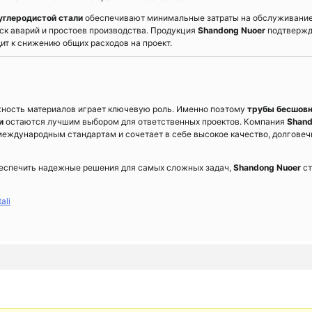
глеродистой стали
обеспечивают минимальные затраты на обслуживание
ск аварий и простоев производства. Продукция
Shandong Nuoer
подтвержд
ит к снижению общих расходов на проект.
ность материалов играет ключевую роль. Именно поэтому
трубы бесшов
и
остаются лучшим выбором для ответственных проектов. Компания
Shan
международным стандартам и сочетает в себе высокое качество, долговеч
беспечить надежные решения для самых сложных задач,
Shandong Nuoer
ст
ali