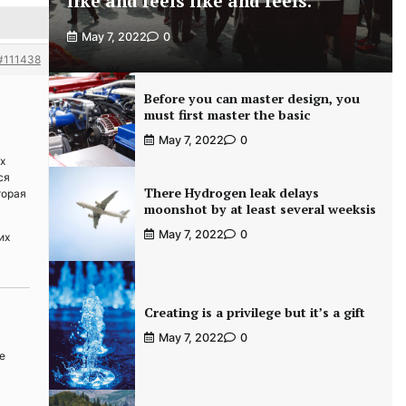
like and feels like and feels.
May 7, 2022
0
#111438
Before you can master design, you
must first master the basic
May 7, 2022
0
х
ся
There Hydrogen leak delays
торая
moonshot by at least several weeksis
May 7, 2022
0
их
Creating is a privilege but it’s a gift
May 7, 2022
0
е