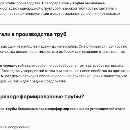
все этапы производства. Благодаря этому
трубы бесшовные
и
обладают однородной структурой, высокой плотностью металла и
овечность при эксплуатации в экстремальных условиях — от высоких
али в производстве труб
 как один из наиболее надежных материалов. Она отличается прочностью,
 качества делают ее оптимальным выбором для создания ответственных
глеродистой стали
особенно востребованы там, где требуется высокая
 Благодаря углеродистой стали они сохраняют свои свойства на протяжен
 Nuoer
демонстрирует сбалансированное сочетание цены и качества, что
раций, так и для средних предприятий.
орячедеформированные трубы?
ер,
трубы бесшовные горячедеформированные из углеродистой стали
ний и сооружений;